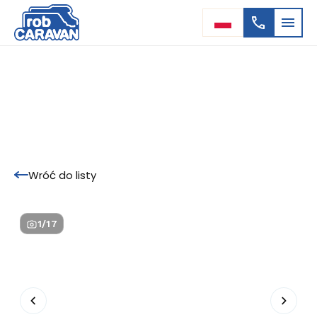
Wróć do listy
1
/
17