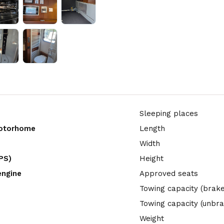
Sleeping places
motorhome
Length
Width
PS)
Height
engine
Approved seats
Towing capacity (brak
Towing capacity (unbr
Weight