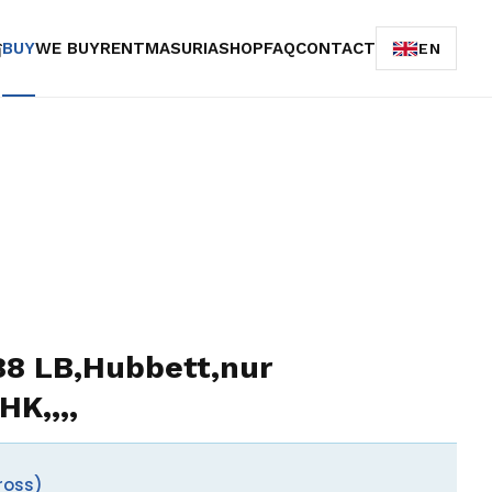
BUY
WE BUY
RENT
MASURIA
SHOP
FAQ
CONTACT
EN
88 LB,Hubbett,nur
K,,,,
ross)